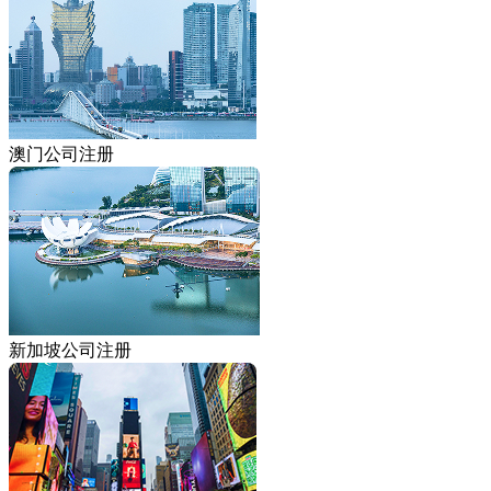
澳门公司注册
新加坡公司注册