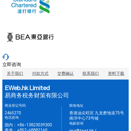
立即咨询
关于我们
付款方式
交费确认
联系我们
资料下载
EWeb.hk Limited
易商务税务财策有限公司
商业登记号码
联络地址
2465270
香港油尖旺区 九龙麽地道75号
电话咨询
南洋中心73号铺
电邮咨询
国内：+86-13823039300
香港：+852-68882160
jing@tnet.hk /