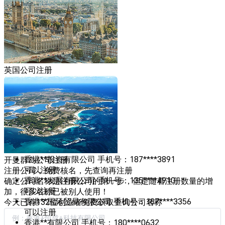
英国公司注册
香港**投资有限公司
手机号：187****3891
开曼群岛公司注册
可以注册
注册公司，免费核名，先查询再注册
香港**发展有限公司
手机号：135****4910
确定公司名称是注册公司的第一步，但是随着注册数量的增
可以注册
加，很多名称已被别人使用！
香港**国际贸易有限公司
手机号：187****3356
今天已有
132
位创业者免费获取查询公司名称
可以注册
香港**有限公司
手机号：180****0632
可以注册