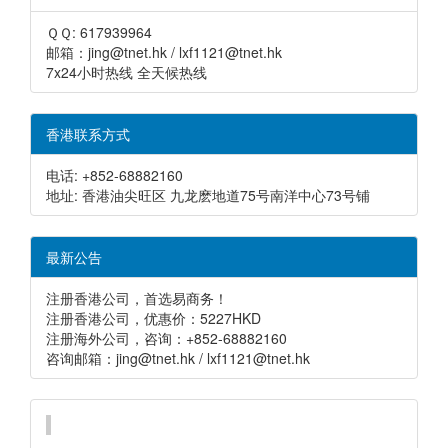
ＱＱ: 617939964
邮箱：jing@tnet.hk / lxf1121@tnet.hk
7x24小时热线 全天候热线
香港联系方式
电话: +852-68882160
地址: 香港油尖旺区 九龙麽地道75号南洋中心73号铺
最新公告
注册香港公司，首选易商务！
注册香港公司，优惠价：5227HKD
注册海外公司，咨询：+852-68882160
咨询邮箱：jing@tnet.hk / lxf1121@tnet.hk