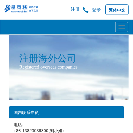
注册
登录
繁体中文
Toggl
naviga
注册海外公司
Registered overseas companies
国内联系专员
电话:
+86-13823039300(刘小姐)