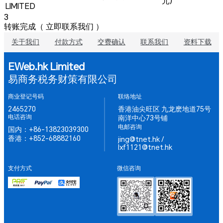
元)
LIMITED
3
转账完成（
立即联系我们
）
关于我们
付款方式
交费确认
联系我们
资料下载
EWeb.hk Limited
易商务税务财策有限公司
商业登记号码
联络地址
2465270
香港油尖旺区 九龙麽地道75号
电话咨询
南洋中心73号铺
电邮咨询
国内：+86-13823039300
香港：+852-68882160
jing@tnet.hk /
lxf1121@tnet.hk
支付方式
微信咨询